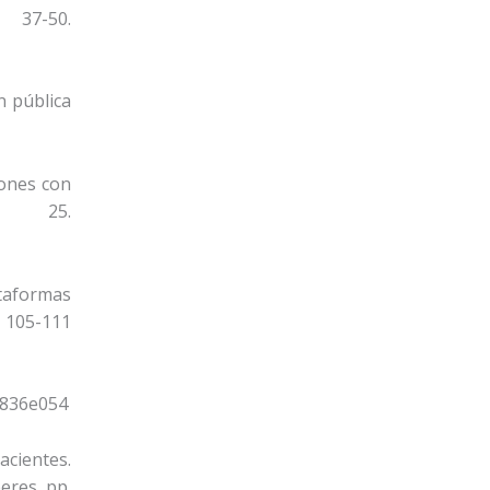
37-50.
n pública
iones con
o 25.
ataformas
105-111
17836e054
acientes.
eres, pp.