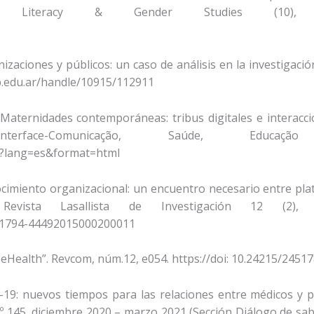
ia Literacy & Gender Studies (10), 
aciones y públicos: un caso de análisis en la investigació
nlp.edu.ar/handle/10915/112911
Maternidades contemporáneas: tribus digitales e interacc
rface-Comunicação, Saúde, Educaçã
/?lang=es&format=html
nocimiento organizacional: un encuentro necesario entre pl
. Revista Lasallista de Investigación 12 (2), 
id=S1794-44492015000200011
de eHealth”. Revcom, núm.12, e054. https://doi: 10.24215/245
-19: nuevos tiempos para las relaciones entre médicos y p
º 145, diciembre 2020 – marzo 2021 (Sección Diálogo de sab