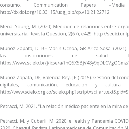
consumo. Communication Papers –Med
http://dx.doi.org/10.33115/udg_bib/cp.v10i21.22712
Mena–Young, M. (2020) Medición de relaciones entre organiz
universitaria. Revista Question, 2(67), e429. http://sedici.u
Muñoz-Zapata, D. BE Marín-Ochoa, GR Ariza-Sosa. (2021). 
las instituciones de salud. Inte
https://www.scielo.br/j/icse/a/tnQ5X5BjV43y9qDLCVgQGmz
Muñoz Zapata, DE; Valencia Rey, JE (2015). Gestión del co
digitales, comunicación, educación y cultura.
http://www.scielo.org.co/scielo.php?script=sci_arttext&p
Petracci, M. 2021. “La relación médico paciente en la mira 
Petracci, M. y Cuberli, M. 2020. eHealth y Pandemia COVID
2020. Chasqui. Revista Latinoamericana de Comunicación N.