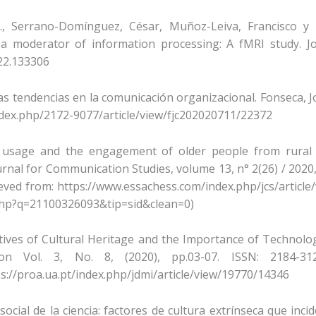
, Serrano-Domínguez, César, Muñoz-Leiva, Francisco y 
s a moderator of information processing: A fMRI study. J
022.133306
evas tendencias en la comunicación organizacional. Fonseca, J
index.php/2172-9077/article/view/fjc202020711/22372
edia usage and the engagement of older people from rural
urnal for Communication Studies, volume 13, n° 2(26) / 2020
ved from: https://www.essachess.com/index.php/jcs/article
.php?q=21100326093&tip=sid&clean=0)
ectives of Cultural Heritage and the Importance of Technolog
on Vol. 3, No. 8, (2020), pp.03-07. ISSN: 2184-31
ps://proa.ua.pt/index.php/jdmi/article/view/19770/14346
cial de la ciencia: factores de cultura extrínseca que inci