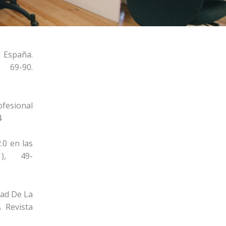
 España.
69-90.
ofesional
4
.0 en las
), 49-
dad De La
. Revista