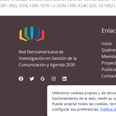
281-300). ISSN 1390-1079 / e-ISSN 1390-924X. DOI: 10.16921
Enlac
Inicio
Quiéne
Red Iberoamericana de
Miemb
Investigación en Gestión de la
Proyec
Comunicación y Agenda 2030
Publica
Contac
Utilizamos cookies propias y de terce
funcionamiento de la web, medir su us
Puede aceptar todas las cookies, rec
C
configurar sus preferencias.
Política 