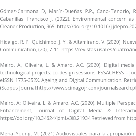
Gómez-Carmona D, Marín-Dueñas P.P., Cano-Tenorio, R.
Cabanillas, Francisco J. (2022). Environmental concern a
Cleaner Production, 369. https://doi.org/10.1016/j.jclepro.2
Hidalgo, R. P., Quichimbo, J. Y., & Altamirano, V. (2020). Nu
Communication, (20), 7-11. https://revistas.usal.es/cuatro/
Melro, A., Oliveira, L. & Amaro, A.C. (2020). Digital m
technological projects: co-design sessions. ESSACHESS – Jo
eISSN 1775-352X. Ageing and Digital Communication. Retrie
(Scopus Journal:https://www.scimagojr.com/journalsearch
Melro, A.; Oliveira, L. & Amaro, A.C. (2020). Multiple Persp
Enhancement, Journal of Digital Media & Interacti
https://doi.org/10.34624/jdmi.v3i8.21934.Retrieved from htt
Mena–Young, M. (2021) Audiovisuales para la apropiación so