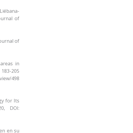
Liébana-
ournal of
ournal of
 areas in
, 183-205
/view/498
y for Its
20, DOI:
den en su