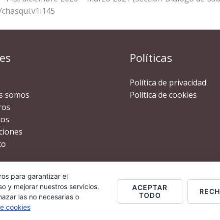
/chasqui.v1i145
es
Políticas
Política de privacidad
s somos
Política de cookies
ros
tos
ciones
to
ros para garantizar el
o y mejorar nuestros servicios.
ACEPTAR
REC
TODO
hazar las no necesarias o
opyright © 2026 Comunica2030 | Powered by Comunica20
de cookies